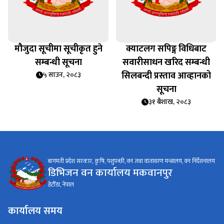
मौजुदा सूचीमा सूचीकृत हुने
क्याटलग सपिङ्ग विधिबाट
सम्बन्धी सूचना
सवारीसाधन खरिद सम्बन्धी
सिलबन्दी प्रस्ताव आव्हानको
५ साउन, २०८३
सूचना
३१ बैशाख, २०८३
बागमती प्रदेश सरकार, कृषि, पशुपन्छी, वन तथा वातावरण मन्त्रालय, वन निर्देशनालय
डिभिजन वन कार्यालय मकवानपुर
हेटौँडा, नेपाल
कार्यालय समय